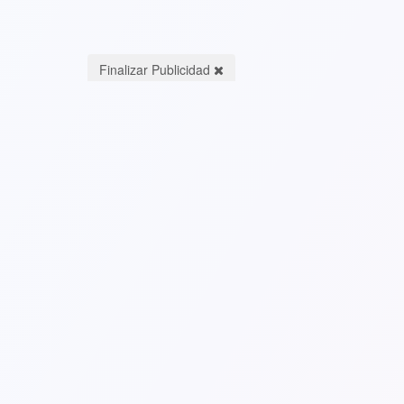
Finalizar Publicidad