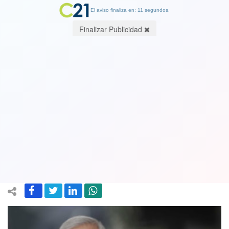
El aviso finaliza en: 11 segundos.
Finalizar Publicidad
Ex candidato presidencial Heraldo
Muñoz ofrece un "funeral de primera"
al PPD: “Ya cumplió su ciclo vital y es
hora de superarlo”
23 May 2021