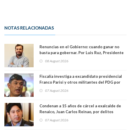
NOTAS RELACIONADAS
Renuncias en el Gobierno: cuando ganar no
basta para gobernar. Por Luis Ruz, Presidente
Centro Democracia y Comunidad (CDC)
08 August 2026
Fiscalía investiga a excandidato presidencial
Franco Parisi y otros militantes del PDG por
presunto lavado de activos y fraude
07 August 2026
Condenan a 15 años de cárcel a exalcalde de
Renaico, Juan Carlos Reinao, por delitos
sexuales y aborto
07 August 2026