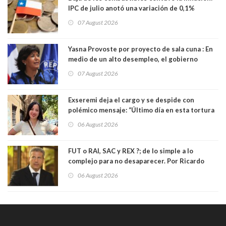
IPC de julio anotó una variación de 0,1%
07 August 2026
Yasna Provoste por proyecto de sala cuna : En
medio de un alto desempleo, el gobierno
insiste en debilitar el Seguro de Cesantía
07 August 2026
Exseremi deja el cargo y se despide con
polémico mensaje: “Último día en esta tortura
llamada ser seremi de Kast”
06 August 2026
FUT o RAI, SAC y REX ?; de lo simple a lo
complejo para no desaparecer. Por Ricardo
Rincón. Abogado
06 August 2026