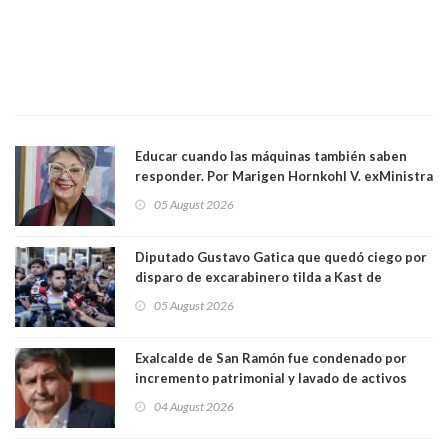
Educar cuando las máquinas también saben
responder. Por Marigen Hornkohl V. exMinistra
05 August 2026
Diputado Gustavo Gatica que quedó ciego por
disparo de excarabinero tilda a Kast de
"activista de ultraderecha" tras celebrar
05 August 2026
absolución del exuniformado. Presidente DC
también criticó al mandatario
Exalcalde de San Ramón fue condenado por
incremento patrimonial y lavado de activos
04 August 2026