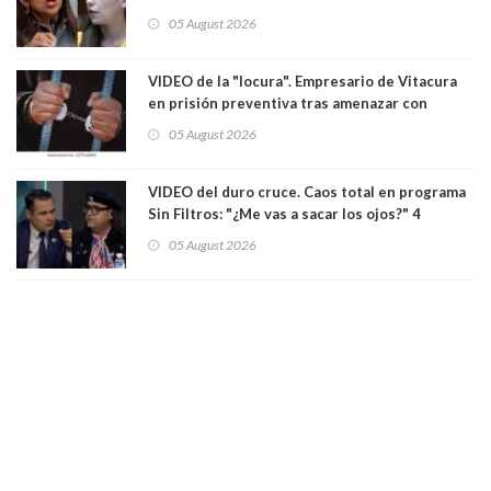
las leyes": el feo y duro fuego cruzado entre
05 August 2026
senadoras Camila Flores y Fabiola Campillai en
el Senado
VIDEO de la "locura". Empresario de Vitacura
en prisión preventiva tras amenazar con
pistola a siete niños que jugaban al "ring raja".
05 August 2026
Los persiguió en potente camioneta
VIDEO del duro cruce. Caos total en programa
Sin Filtros: "¿Me vas a sacar los ojos?" 4
panelistas abandonan set por estar invitado
05 August 2026
excarabinero que dejó ciego a Gustavo Gatica:
Lo trataron de "carnicero Crespo"