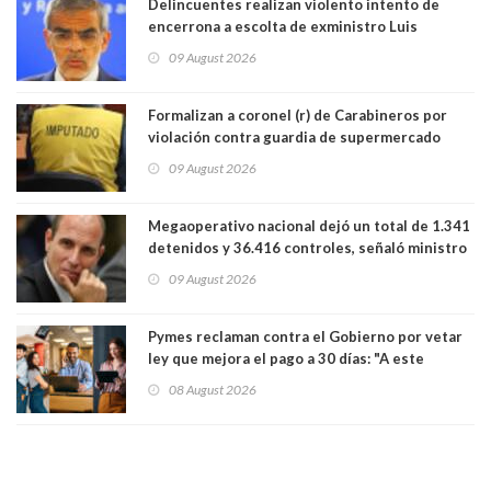
Delincuentes realizan violento intento de
encerrona a escolta de exministro Luis
Cordero en Vitacura. Persecución terminó en
09 August 2026
Lo Espejo
Formalizan a coronel (r) de Carabineros por
violación contra guardia de supermercado
09 August 2026
Megaoperativo nacional dejó un total de 1.341
detenidos y 36.416 controles, señaló ministro
de Seguridad
09 August 2026
Pymes reclaman contra el Gobierno por vetar
ley que mejora el pago a 30 días: "A este
gobierno no le interesan las pequeñas y
08 August 2026
medianas empresas"