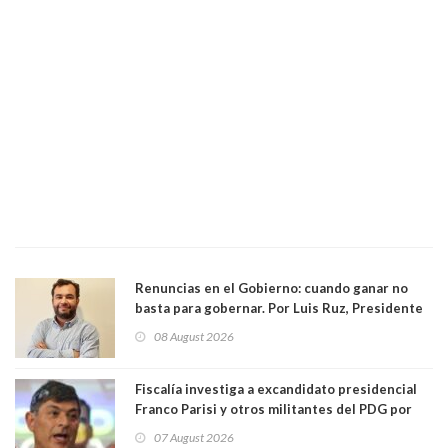
Renuncias en el Gobierno: cuando ganar no
basta para gobernar. Por Luis Ruz, Presidente
Centro Democracia y Comunidad (CDC)
08 August 2026
Fiscalía investiga a excandidato presidencial
Franco Parisi y otros militantes del PDG por
presunto lavado de activos y fraude
07 August 2026