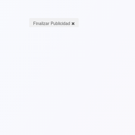
Finalizar Publicidad