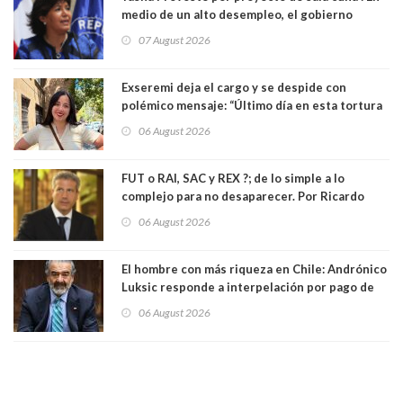
medio de un alto desempleo, el gobierno
insiste en debilitar el Seguro de Cesantía
07 August 2026
Exseremi deja el cargo y se despide con
polémico mensaje: “Último día en esta tortura
llamada ser seremi de Kast”
06 August 2026
FUT o RAI, SAC y REX ?; de lo simple a lo
complejo para no desaparecer. Por Ricardo
Rincón. Abogado
06 August 2026
El hombre con más riqueza en Chile: Andrónico
Luksic responde a interpelación por pago de
contribuciones: “Voy a seguir pagando hasta el
06 August 2026
día que me muera”