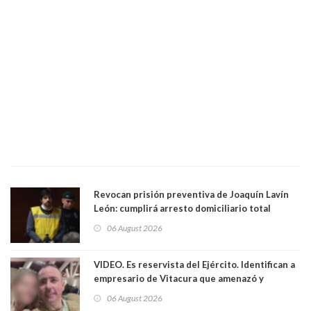
Revocan prisión preventiva de Joaquín Lavín
León: cumplirá arresto domiciliario total
06 August 2026
VIDEO. Es reservista del Ejército. Identifican a
empresario de Vitacura que amenazó y
secuestró por una hora a 7 niños que jugaban
06 August 2026
al "ring raja". Se trata de Andrés Arrieta y la