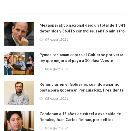
Megaoperativo nacional dejó un total de 1.341
detenidos y 36.416 controles, señaló ministro
de Seguridad
09 August 2026
Pymes reclaman contra el Gobierno por vetar
ley que mejora el pago a 30 días: "A este
gobierno no le interesan las pequeñas y
08 August 2026
medianas empresas"
Renuncias en el Gobierno: cuando ganar no
basta para gobernar. Por Luis Ruz, Presidente
Centro Democracia y Comunidad (CDC)
08 August 2026
Condenan a 15 años de cárcel a exalcalde de
Renaico, Juan Carlos Reinao, por delitos
sexuales y aborto
07 August 2026