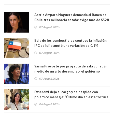
Actriz Amparo Noguera demanda al Banco de
Chile tras millonaria estafa: exige más de $528
millones
07 August 2026
Baja de los combustibles contuvo la inflación:
IPC de julio anotó una variación de 0,1%
07 August 2026
Yasna Provoste por proyecto de sala cuna : En
medio de un alto desempleo, el gobierno
insiste en debilitar el Seguro de Cesantía
07 August 2026
Exseremi deja el cargo y se despide con
polémico mensaje: “Último día en esta tortura
llamada ser seremi de Kast”
06 August 2026