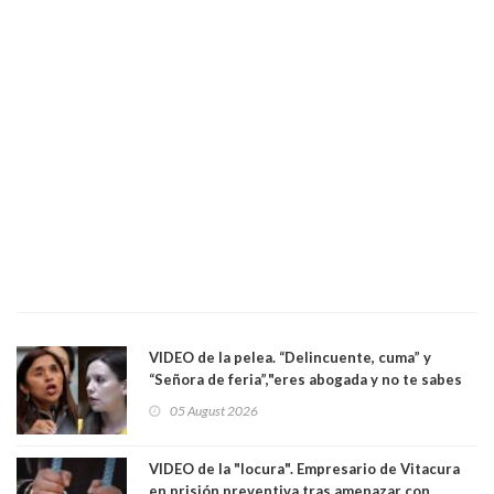
VIDEO de la pelea. “Delincuente, cuma” y
“Señora de feria”,"eres abogada y no te sabes
las leyes": el feo y duro fuego cruzado entre
05 August 2026
senadoras Camila Flores y Fabiola Campillai en
el Senado
VIDEO de la "locura". Empresario de Vitacura
en prisión preventiva tras amenazar con