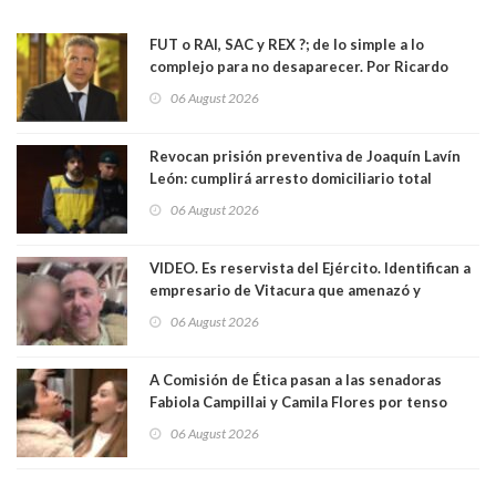
FUT o RAI, SAC y REX ?; de lo simple a lo
complejo para no desaparecer. Por Ricardo
Rincón. Abogado
06 August 2026
Revocan prisión preventiva de Joaquín Lavín
León: cumplirá arresto domiciliario total
06 August 2026
VIDEO. Es reservista del Ejército. Identifican a
empresario de Vitacura que amenazó y
secuestró por una hora a 7 niños que jugaban
06 August 2026
al "ring raja". Se trata de Andrés Arrieta y la
empresa donde era gerente lo suspendió
A Comisión de Ética pasan a las senadoras
Fabiola Campillai y Camila Flores por tenso
enfrentamiento entre ambas parlamentarias
06 August 2026