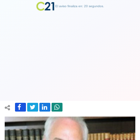
El aviso finaliza en: 19 segundos.
Finalizar Publicidad
Funan y protestan contra profesor de
derecho de la U. de Chile que defendió
el golpe
13 September 2019