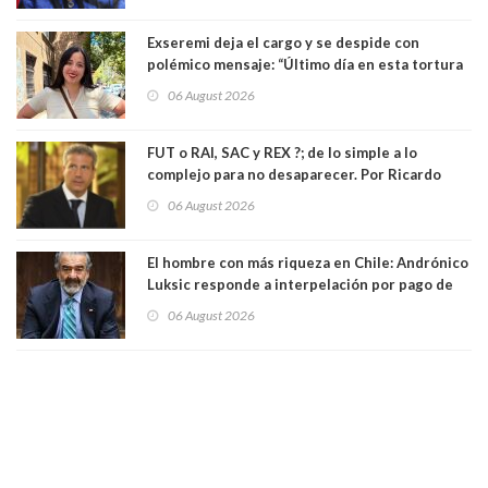
Exseremi deja el cargo y se despide con
polémico mensaje: “Último día en esta tortura
llamada ser seremi de Kast”
06 August 2026
FUT o RAI, SAC y REX ?; de lo simple a lo
complejo para no desaparecer. Por Ricardo
Rincón. Abogado
06 August 2026
El hombre con más riqueza en Chile: Andrónico
Luksic responde a interpelación por pago de
contribuciones: “Voy a seguir pagando hasta el
06 August 2026
día que me muera”