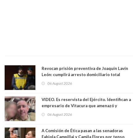
Revocan prisión preventiva de Joaquín Lavín
León: cumplirá arresto domiciliario total
06 August 2026
VIDEO. Es reservista del Ejército. Identifican a
empresario de Vitacura que amenazó y
secuestró por una hora a 7 niños que jugaban
06 August 2026
al "ring raja". Se trata de Andrés Arrieta y la
empresa donde era gerente lo suspendió
A Comisión de Ética pasan a las senadoras
Fabiola Campillai y Camila Flores por tenso