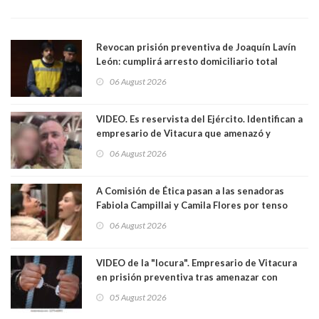
Revocan prisión preventiva de Joaquín Lavín
León: cumplirá arresto domiciliario total
06 August 2026
VIDEO. Es reservista del Ejército. Identifican a
empresario de Vitacura que amenazó y
secuestró por una hora a 7 niños que jugaban
06 August 2026
al "ring raja". Se trata de Andrés Arrieta y la
empresa donde era gerente lo suspendió
A Comisión de Ética pasan a las senadoras
Fabiola Campillai y Camila Flores por tenso
enfrentamiento entre ambas parlamentarias
06 August 2026
VIDEO de la "locura". Empresario de Vitacura
en prisión preventiva tras amenazar con
pistola a siete niños que jugaban al "ring raja".
05 August 2026
Los persiguió en potente camioneta