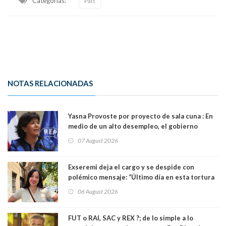
Categorias:
País
NOTAS RELACIONADAS
Yasna Provoste por proyecto de sala cuna : En
medio de un alto desempleo, el gobierno
insiste en debilitar el Seguro de Cesantía
07 August 2026
Exseremi deja el cargo y se despide con
polémico mensaje: “Último día en esta tortura
llamada ser seremi de Kast”
06 August 2026
FUT o RAI, SAC y REX ?; de lo simple a lo