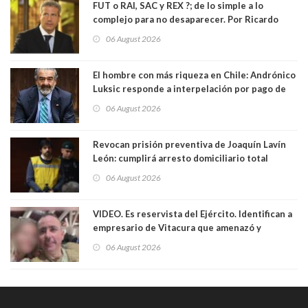
FUT o RAI, SAC y REX ?; de lo simple a lo
complejo para no desaparecer. Por Ricardo
Rincón. Abogado
06 August 2026
El hombre con más riqueza en Chile: Andrónico
Luksic responde a interpelación por pago de
contribuciones: “Voy a seguir pagando hasta el
06 August 2026
día que me muera”
Revocan prisión preventiva de Joaquín Lavín
León: cumplirá arresto domiciliario total
06 August 2026
VIDEO. Es reservista del Ejército. Identifican a
empresario de Vitacura que amenazó y
secuestró por una hora a 7 niños que jugaban
06 August 2026
al "ring raja". Se trata de Andrés Arrieta y la
empresa donde era gerente lo suspendió