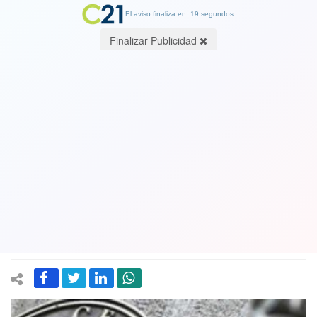
El aviso finaliza en: 19 segundos.
Finalizar Publicidad
Imacec: Actividad económica aumentó
2,9 por ciento
05 December 2017
La cifra, pese a que es la más alta del año, se ubica "un poquito" por
debajo de lo esperado, ya que las proyecciones de los expertos
auguraban un 3,0 por ciento.