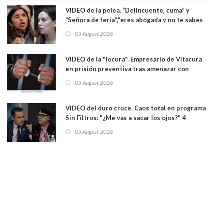
VIDEO de la pelea. “Delincuente, cuma” y
“Señora de feria”,"eres abogada y no te sabes
las leyes": el feo y duro fuego cruzado entre
05 August 2026
senadoras Camila Flores y Fabiola Campillai en
el Senado
VIDEO de la "locura". Empresario de Vitacura
en prisión preventiva tras amenazar con
pistola a siete niños que jugaban al "ring raja".
05 August 2026
Los persiguió en potente camioneta
VIDEO del duro cruce. Caos total en programa
Sin Filtros: "¿Me vas a sacar los ojos?" 4
panelistas abandonan set por estar invitado
05 August 2026
excarabinero que dejó ciego a Gustavo Gatica:
Lo trataron de "carnicero Crespo"