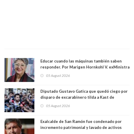
Educar cuando las máquinas también saben
responder. Por Marigen Hornkohl V. exMinistra
05 August 2026
Diputado Gustavo Gatica que quedó ciego por
disparo de excarabinero tilda a Kast de
"activista de ultraderecha" tras celebrar
05 August 2026
absolución del exuniformado. Presidente DC
también criticó al mandatario
Exalcalde de San Ramón fue condenado por
incremento patrimonial y lavado de activos