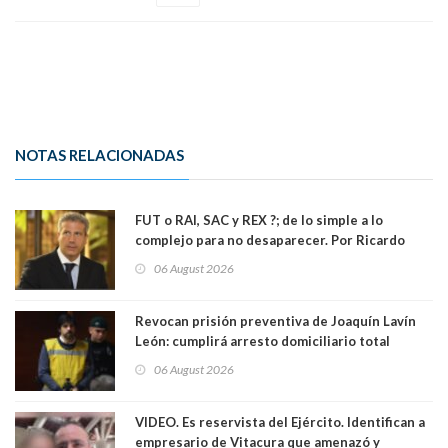
NOTAS RELACIONADAS
FUT o RAI, SAC y REX ?; de lo simple a lo
complejo para no desaparecer. Por Ricardo
Rincón. Abogado
06 August 2026
Revocan prisión preventiva de Joaquín Lavín
León: cumplirá arresto domiciliario total
06 August 2026
VIDEO. Es reservista del Ejército. Identifican a
empresario de Vitacura que amenazó y