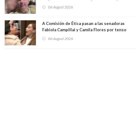
secuestró por una hora a 7 niños que jugaban
06 August 2026
al "ring raja". Se trata de Andrés Arrieta y la
empresa donde era gerente lo suspendió
A Comisión de Ética pasan a las senadoras
Fabiola Campillai y Camila Flores por tenso
enfrentamiento entre ambas parlamentarias
06 August 2026