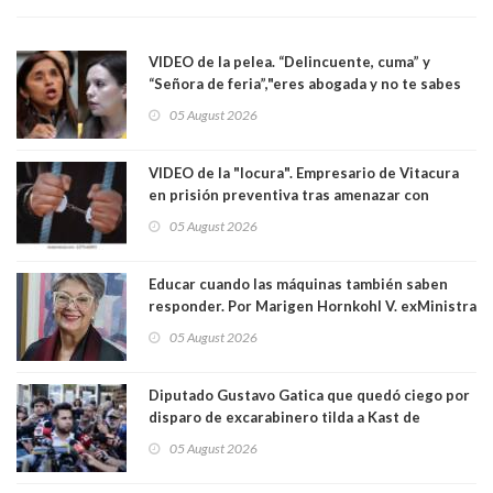
VIDEO de la pelea. “Delincuente, cuma” y
“Señora de feria”,"eres abogada y no te sabes
las leyes": el feo y duro fuego cruzado entre
05 August 2026
senadoras Camila Flores y Fabiola Campillai en
el Senado
VIDEO de la "locura". Empresario de Vitacura
en prisión preventiva tras amenazar con
pistola a siete niños que jugaban al "ring raja".
05 August 2026
Los persiguió en potente camioneta
Educar cuando las máquinas también saben
responder. Por Marigen Hornkohl V. exMinistra
05 August 2026
Diputado Gustavo Gatica que quedó ciego por
disparo de excarabinero tilda a Kast de
"activista de ultraderecha" tras celebrar
05 August 2026
absolución del exuniformado. Presidente DC
también criticó al mandatario