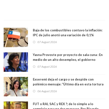
Baja de los combustibles contuvo la inflación:
IPC de julio anotó una variación de 0,1%
07 August 2026
Yasna Provoste por proyecto de sala cuna : En
medio de un alto desempleo, el gobierno
insiste en debilitar el Seguro de Cesantía
07 August 2026
Exseremi deja el cargo y se despide con
polémico mensaje: “Último día en esta tortura
llamada ser seremi de Kast”
06 August 2026
FUT o RAI, SAC y REX ?; de lo simple a lo
complejo para no desaparecer. Por Ricardo