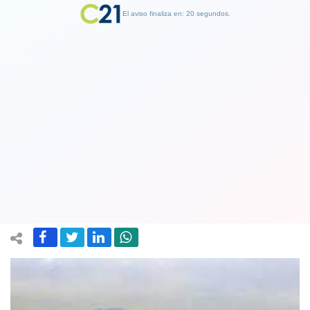
El aviso finaliza en: 19 segundos.
Finalizar Publicidad
Intendencia Metropolitana decretó
Alerta Ambiental por cuarto día
consecutivo
14 June 2021