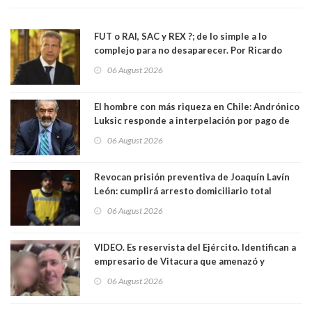
FUT o RAI, SAC y REX ?; de lo simple a lo
complejo para no desaparecer. Por Ricardo
Rincón. Abogado
06 August 2026
El hombre con más riqueza en Chile: Andrónico
Luksic responde a interpelación por pago de
contribuciones: “Voy a seguir pagando hasta el
06 August 2026
día que me muera”
Revocan prisión preventiva de Joaquín Lavín
León: cumplirá arresto domiciliario total
06 August 2026
VIDEO. Es reservista del Ejército. Identifican a
empresario de Vitacura que amenazó y
secuestró por una hora a 7 niños que jugaban
06 August 2026
al "ring raja". Se trata de Andrés Arrieta y la
empresa donde era gerente lo suspendió