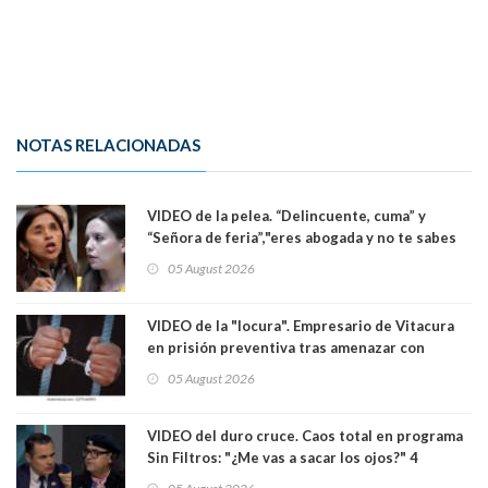
NOTAS RELACIONADAS
VIDEO de la pelea. “Delincuente, cuma” y
“Señora de feria”,"eres abogada y no te sabes
las leyes": el feo y duro fuego cruzado entre
05 August 2026
senadoras Camila Flores y Fabiola Campillai en
el Senado
VIDEO de la "locura". Empresario de Vitacura
en prisión preventiva tras amenazar con
pistola a siete niños que jugaban al "ring raja".
05 August 2026
Los persiguió en potente camioneta
VIDEO del duro cruce. Caos total en programa
Sin Filtros: "¿Me vas a sacar los ojos?" 4
panelistas abandonan set por estar invitado