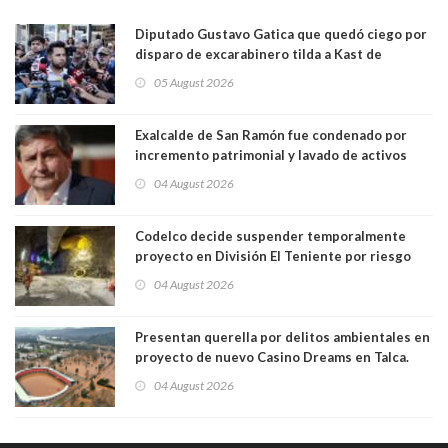
Diputado Gustavo Gatica que quedó ciego por
disparo de excarabinero tilda a Kast de
"activista de ultraderecha" tras celebrar
05 August 2026
absolución del exuniformado. Presidente DC
también criticó al mandatario
Exalcalde de San Ramón fue condenado por
incremento patrimonial y lavado de activos
04 August 2026
Codelco decide suspender temporalmente
proyecto en División El Teniente por riesgo
sísmico emergente:
04 August 2026
Presentan querella por delitos ambientales en
proyecto de nuevo Casino Dreams en Talca.
Está siendo construído sobre Humedal Urbano
04 August 2026
y en zona inundable