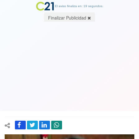
El aviso finaliza en: 19 segundos.
Finalizar Publicidad
La alcaldesa de Viña del Mar también
tiene su propia "chambonada": Dijo
que algunas ollas comunes las pagó el
narco y luego lo obvio: le echó la culpa
a la prensa
09 April 2022