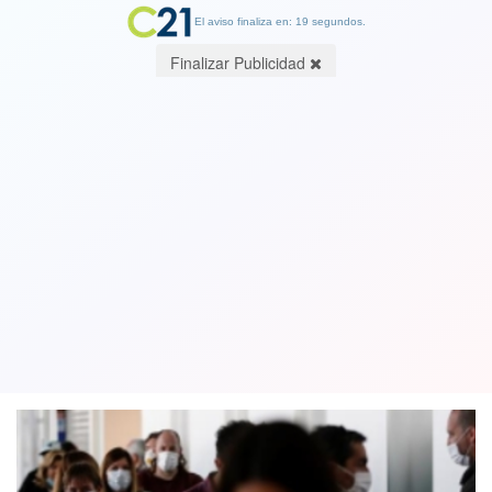
El aviso finaliza en: 19 segundos.
Finalizar Publicidad
La cifra más baja en los últimos dos
meses: Minsal registra 7.555 casos de
Covid-19
21 March 2022