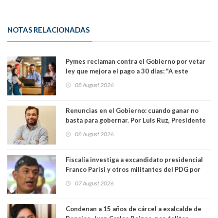
NOTAS RELACIONADAS
Pymes reclaman contra el Gobierno por vetar
ley que mejora el pago a 30 días: "A este
gobierno no le interesan las pequeñas y
08 August 2026
medianas empresas"
Renuncias en el Gobierno: cuando ganar no
basta para gobernar. Por Luis Ruz, Presidente
Centro Democracia y Comunidad (CDC)
08 August 2026
Fiscalía investiga a excandidato presidencial
Franco Parisi y otros militantes del PDG por
presunto lavado de activos y fraude
07 August 2026
Condenan a 15 años de cárcel a exalcalde de