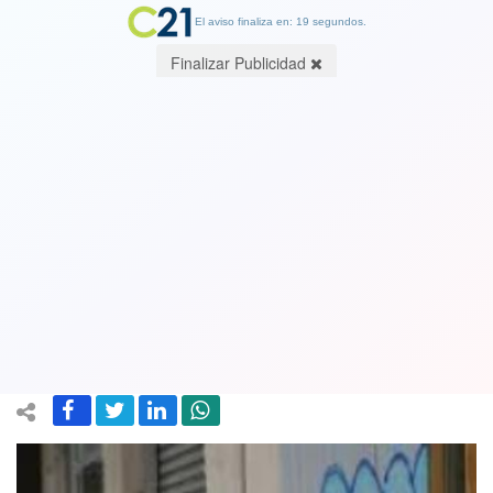
El aviso finaliza en: 19 segundos.
Finalizar Publicidad
Las Condes, Vitacura, Talagante y
otras 7 comunas de la Región
Metropolitana avanzan a Fase 2 desde
este jueves
26 April 2021