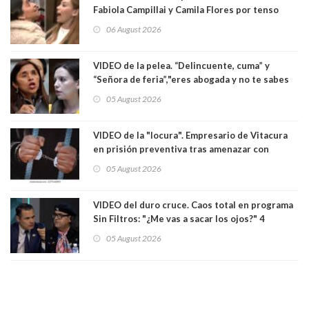
Fabiola Campillai y Camila Flores por tenso
enfrentamiento entre ambas parlamentarias
06 August 2026
VIDEO de la pelea. “Delincuente, cuma” y
“Señora de feria”,"eres abogada y no te sabes
las leyes": el feo y duro fuego cruzado entre
05 August 2026
senadoras Camila Flores y Fabiola Campillai en
el Senado
VIDEO de la "locura". Empresario de Vitacura
en prisión preventiva tras amenazar con
pistola a siete niños que jugaban al "ring raja".
05 August 2026
Los persiguió en potente camioneta
VIDEO del duro cruce. Caos total en programa
Sin Filtros: "¿Me vas a sacar los ojos?" 4
panelistas abandonan set por estar invitado
05 August 2026
excarabinero que dejó ciego a Gustavo Gatica:
Lo trataron de "carnicero Crespo"