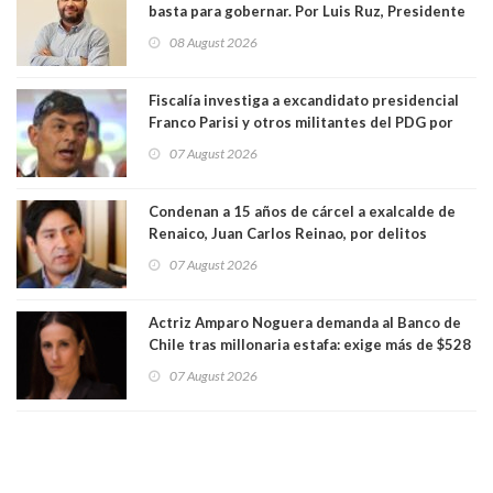
basta para gobernar. Por Luis Ruz, Presidente
Centro Democracia y Comunidad (CDC)
08 August 2026
Fiscalía investiga a excandidato presidencial
Franco Parisi y otros militantes del PDG por
presunto lavado de activos y fraude
07 August 2026
Condenan a 15 años de cárcel a exalcalde de
Renaico, Juan Carlos Reinao, por delitos
sexuales y aborto
07 August 2026
Actriz Amparo Noguera demanda al Banco de
Chile tras millonaria estafa: exige más de $528
millones
07 August 2026