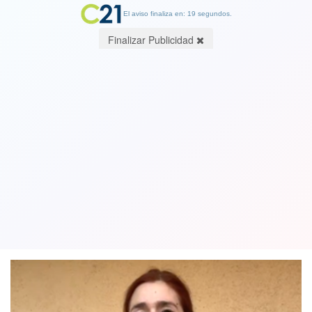
El aviso finaliza en: 19 segundos.
Finalizar Publicidad
Lío de platas: Diputada Catalina Pérez
contrató a abogados que defendieron
a Pablo Wagner en caso Penta
10 July 2023