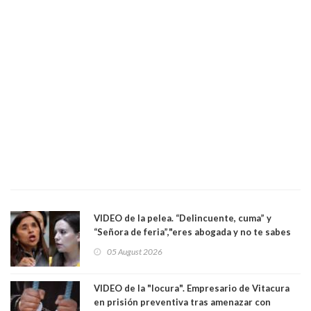
VIDEO de la pelea. “Delincuente, cuma” y
“Señora de feria”,"eres abogada y no te sabes
las leyes": el feo y duro fuego cruzado entre
05 August 2026
senadoras Camila Flores y Fabiola Campillai en
el Senado
VIDEO de la "locura". Empresario de Vitacura
en prisión preventiva tras amenazar con