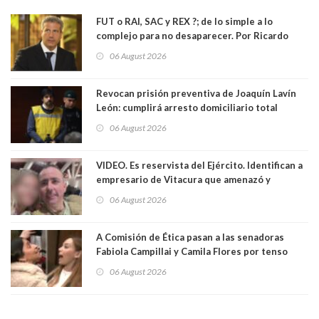
FUT o RAI, SAC y REX ?; de lo simple a lo
complejo para no desaparecer. Por Ricardo
Rincón. Abogado
06 August 2026
Revocan prisión preventiva de Joaquín Lavín
León: cumplirá arresto domiciliario total
06 August 2026
VIDEO. Es reservista del Ejército. Identifican a
empresario de Vitacura que amenazó y
secuestró por una hora a 7 niños que jugaban
06 August 2026
al "ring raja". Se trata de Andrés Arrieta y la
empresa donde era gerente lo suspendió
A Comisión de Ética pasan a las senadoras
Fabiola Campillai y Camila Flores por tenso
enfrentamiento entre ambas parlamentarias
06 August 2026