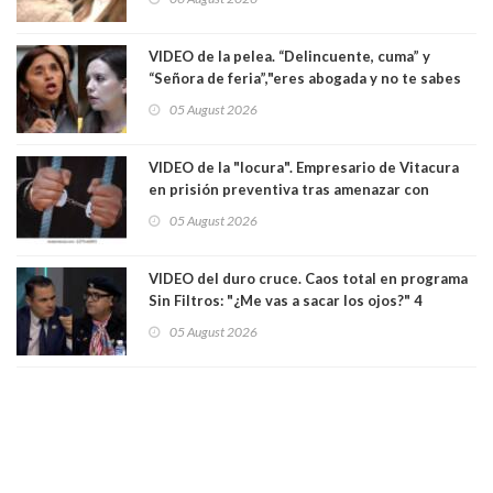
VIDEO de la pelea. “Delincuente, cuma” y
“Señora de feria”,"eres abogada y no te sabes
las leyes": el feo y duro fuego cruzado entre
05 August 2026
senadoras Camila Flores y Fabiola Campillai en
el Senado
VIDEO de la "locura". Empresario de Vitacura
en prisión preventiva tras amenazar con
pistola a siete niños que jugaban al "ring raja".
05 August 2026
Los persiguió en potente camioneta
VIDEO del duro cruce. Caos total en programa
Sin Filtros: "¿Me vas a sacar los ojos?" 4
panelistas abandonan set por estar invitado
05 August 2026
excarabinero que dejó ciego a Gustavo Gatica:
Lo trataron de "carnicero Crespo"