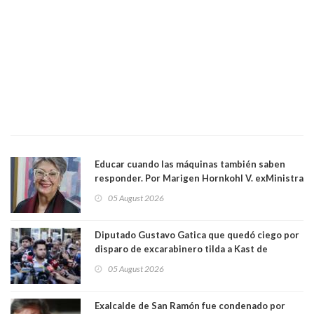
Educar cuando las máquinas también saben
responder. Por Marigen Hornkohl V. exMinistra
05 August 2026
Diputado Gustavo Gatica que quedó ciego por
disparo de excarabinero tilda a Kast de
"activista de ultraderecha" tras celebrar
05 August 2026
absolución del exuniformado. Presidente DC
también criticó al mandatario
Exalcalde de San Ramón fue condenado por