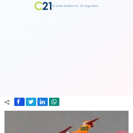
El aviso finaliza en: 19 segundos.
Finalizar Publicidad
Llegó a Chile el avión Aero Tanker
para combatir los incendios forestales.
Lo trae la Fundación Luksic
10 February 2023