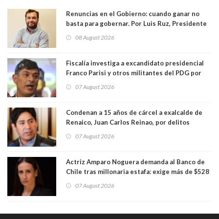
Renuncias en el Gobierno: cuando ganar no
basta para gobernar. Por Luis Ruz, Presidente
Centro Democracia y Comunidad (CDC)
08 August 2026
Fiscalía investiga a excandidato presidencial
Franco Parisi y otros militantes del PDG por
presunto lavado de activos y fraude
07 August 2026
Condenan a 15 años de cárcel a exalcalde de
Renaico, Juan Carlos Reinao, por delitos
sexuales y aborto
07 August 2026
Actriz Amparo Noguera demanda al Banco de
Chile tras millonaria estafa: exige más de $528
millones
07 August 2026