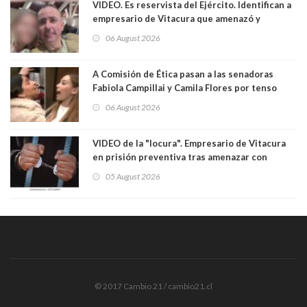
VIDEO. Es reservista del Ejército. Identifican a
empresario de Vitacura que amenazó y
secuestró por una hora a 7 niños que jugaban
06 August 2026
al "ring raja". Se trata de Andrés Arrieta y la
empresa donde era gerente lo suspendió
A Comisión de Ética pasan a las senadoras
Fabiola Campillai y Camila Flores por tenso
enfrentamiento entre ambas parlamentarias
06 August 2026
VIDEO de la "locura". Empresario de Vitacura
en prisión preventiva tras amenazar con
pistola a siete niños que jugaban al "ring raja".
05 August 2026
Los persiguió en potente camioneta
© 2017 Cambio 21 / cambio21.cl