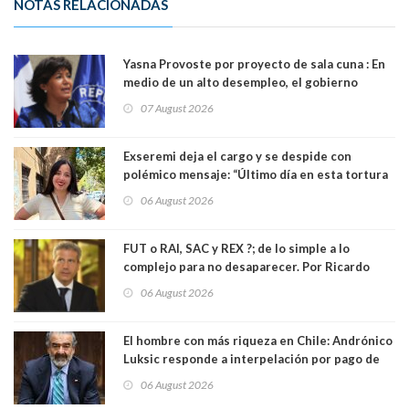
NOTAS RELACIONADAS
Yasna Provoste por proyecto de sala cuna : En
medio de un alto desempleo, el gobierno
insiste en debilitar el Seguro de Cesantía
07 August 2026
Exseremi deja el cargo y se despide con
polémico mensaje: “Último día en esta tortura
llamada ser seremi de Kast”
06 August 2026
FUT o RAI, SAC y REX ?; de lo simple a lo
complejo para no desaparecer. Por Ricardo
Rincón. Abogado
06 August 2026
El hombre con más riqueza en Chile: Andrónico
Luksic responde a interpelación por pago de
contribuciones: “Voy a seguir pagando hasta el
06 August 2026
día que me muera”