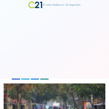
El aviso finaliza en: 19 segundos.
Finalizar Publicidad
Minsal reporta 9.414 casos y 8,91% de
positividad
24 March 2022