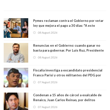
Pymes reclaman contra el Gobierno por vetar
ley que mejora el pago a 30 días: "A este
gobierno no le interesan las pequeñas y
08 August 2026
medianas empresas"
Renuncias en el Gobierno: cuando ganar no
basta para gobernar. Por Luis Ruz, Presidente
Centro Democracia y Comunidad (CDC)
08 August 2026
Fiscalía investiga a excandidato presidencial
Franco Parisi y otros militantes del PDG por
presunto lavado de activos y fraude
07 August 2026
Condenan a 15 años de cárcel a exalcalde de
Renaico, Juan Carlos Reinao, por delitos
sexuales y aborto
07 August 2026