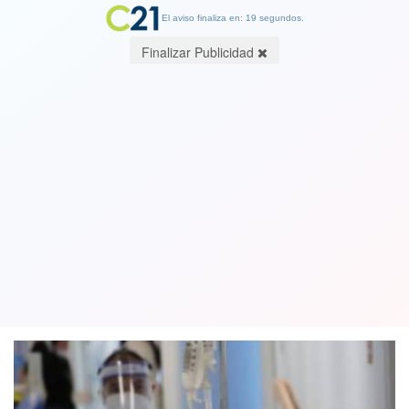
El aviso finaliza en: 19 segundos.
Finalizar Publicidad
Números a la baja pero sigue la
preocupación: Minsal reportó 4.948
casos nuevos de Covid-19
23 March 2021