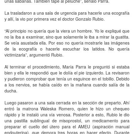
unas sábanas. También tapé al peluche”, señaló Parra.
La trasladaron a una sala de urgencia para hacerle una ecografía
y allí, la vio por primera vez el doctor Gonzalo Rubio.
“Al principio no quería que la viera un hombre. Yo le expliqué que
no la iba a examinar, sino que solamente le iba a mirar la guatita.
Se veía asustada ella. Por eso no quería mostrarle las imágenes
de la ecografía o hacerle escuchar los latidos. No quería
victimizarla”, argumentó Rubio.
Al terminar el procedimiento, María Parra le preguntó si estaba
bien y ella le respondió que le dolía el pie izquierdo. La revisaron
y pudieron comprobar que tenía un esguince en el tobillo. Debido
a los nervios, se había caído en la mañana cuando salía de la
ducha.
Luego pasaron a una sala cerrada en la sección de preparto. Ahí
entró la matrona Waleska Romero, quien le hizo un chequeo
rápido y le instaló una vía venosa. Posterior a esto, Rubio le dio
una pastilla sublingual de misoprostol, un medicamento para
preparar el cuello del útero para el AMEU (aspiración manual
endouterina), que demora tres horas en hacer efecto. Durante