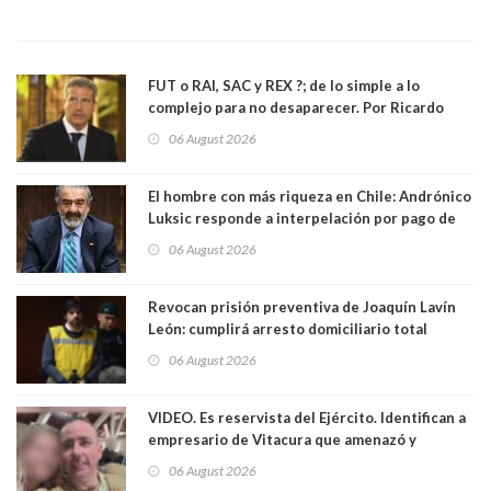
FUT o RAI, SAC y REX ?; de lo simple a lo
complejo para no desaparecer. Por Ricardo
Rincón. Abogado
06 August 2026
El hombre con más riqueza en Chile: Andrónico
Luksic responde a interpelación por pago de
contribuciones: “Voy a seguir pagando hasta el
06 August 2026
día que me muera”
Revocan prisión preventiva de Joaquín Lavín
León: cumplirá arresto domiciliario total
06 August 2026
VIDEO. Es reservista del Ejército. Identifican a
empresario de Vitacura que amenazó y
secuestró por una hora a 7 niños que jugaban
06 August 2026
al "ring raja". Se trata de Andrés Arrieta y la