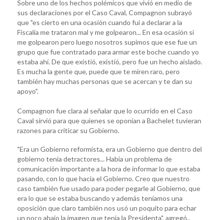
Sobre uno de los hechos polémicos que vivió en medio de
sus declaraciones por el Caso Caval, Compagnon subrayó
que "es cierto en una ocasión cuando fui a declarar a la
Fiscalía me trataron mal y me golpearon... En esa ocasión si
me golpearon pero luego nosotros supimos que ese fue un
grupo que fue contratado para armar este boche cuando yo
estaba ahí. De que existió, existió, pero fue un hecho aislado.
Es mucha la gente que, puede que te miren raro, pero
también hay muchas personas que se acercan y te dan su
apoyo".
Compagnon fue clara al señalar que lo ocurrido en el Caso
Caval sirvió para que quienes se oponían a Bachelet tuvieran
razones para criticar su Gobierno.
"Era un Gobierno reformista, era un Gobierno que dentro del
gobierno tenía detractores... Había un problema de
comunicación importante a la hora de informar lo que estaba
pasando, con lo que hacia el Gobierno. Creo que nuestro
caso también fue usado para poder pegarle al Gobierno, que
era lo que se estaba buscando y además teníamos una
oposición que claro también nos usó un poquito para echar
un poco abajo la imagen que tenía la Presidenta", agregó..