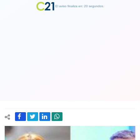
El aviso finaliza en: 20 segundos.
Nuera y suegro se despiden de sus
municipios a través de redes sociales:
Cathy Barriga dice chao a través de
Instagram y Lavín por Facebook
28 June 2021