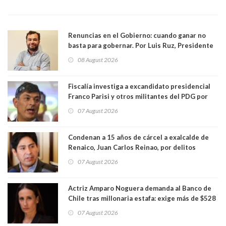
Renuncias en el Gobierno: cuando ganar no
basta para gobernar. Por Luis Ruz, Presidente
Centro Democracia y Comunidad (CDC)
08 August 2026
Fiscalía investiga a excandidato presidencial
Franco Parisi y otros militantes del PDG por
presunto lavado de activos y fraude
07 August 2026
Condenan a 15 años de cárcel a exalcalde de
Renaico, Juan Carlos Reinao, por delitos
sexuales y aborto
07 August 2026
Actriz Amparo Noguera demanda al Banco de
Chile tras millonaria estafa: exige más de $528
millones
07 August 2026