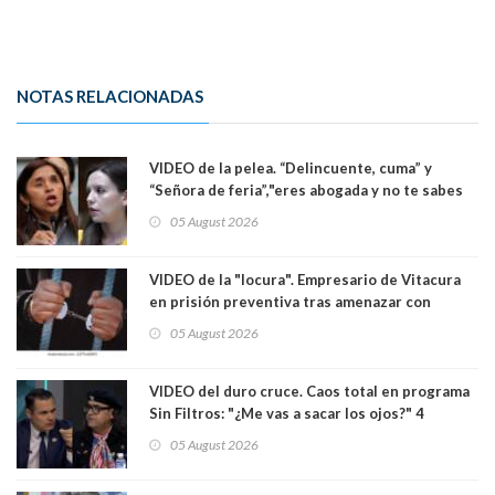
NOTAS RELACIONADAS
VIDEO de la pelea. “Delincuente, cuma” y
“Señora de feria”,"eres abogada y no te sabes
las leyes": el feo y duro fuego cruzado entre
05 August 2026
senadoras Camila Flores y Fabiola Campillai en
el Senado
VIDEO de la "locura". Empresario de Vitacura
en prisión preventiva tras amenazar con
pistola a siete niños que jugaban al "ring raja".
05 August 2026
Los persiguió en potente camioneta
VIDEO del duro cruce. Caos total en programa
Sin Filtros: "¿Me vas a sacar los ojos?" 4
panelistas abandonan set por estar invitado
05 August 2026
excarabinero que dejó ciego a Gustavo Gatica:
Lo trataron de "carnicero Crespo"