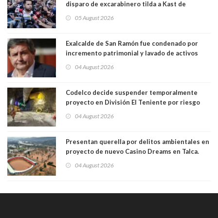
disparo de excarabinero tilda a Kast de
"activista de ultraderecha" tras celebrar
05 August 2026
absolución del exuniformado. Presidente DC
también criticó al mandatario
Exalcalde de San Ramón fue condenado por
incremento patrimonial y lavado de activos
04 August 2026
Codelco decide suspender temporalmente
proyecto en División El Teniente por riesgo
sísmico emergente:
04 August 2026
Presentan querella por delitos ambientales en
proyecto de nuevo Casino Dreams en Talca.
Está siendo construído sobre Humedal Urbano
04 August 2026
y en zona inundable