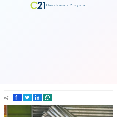
El aviso finaliza en: 19 segundos.
Finalizar Publicidad
Nuevo balance de Carabineros de
últimas 24 horas: Dos saqueos en
Santiago y 145 detenidos a nivel
nacional
30 November 2019