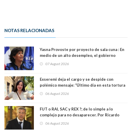
NOTAS RELACIONADAS
Yasna Provoste por proyecto de sala cuna : En
medio de un alto desempleo, el gobierno
insiste en debilitar el Seguro de Cesantía
07 August 2026
Exseremi deja el cargo y se despide con
polémico mensaje: “Último día en esta tortura
llamada ser seremi de Kast”
06 August 2026
FUT o RAI, SAC y REX ?; de lo simple a lo
complejo para no desaparecer. Por Ricardo
Rincón. Abogado
06 August 2026