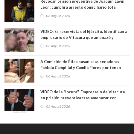
Revocan prisión preventiva de Joaquín Lavín
León: cumplirá arresto domiciliario total
06 August 2026
VIDEO. Es reservista del Ejército. Identifican a
empresario de Vitacura que amenazó y
secuestró por una hora a 7 niños que jugaban
06 August 2026
al "ring raja". Se trata de Andrés Arrieta y la
empresa donde era gerente lo suspendió
A Comisión de Ética pasan a las senadoras
Fabiola Campillai y Camila Flores por tenso
enfrentamiento entre ambas parlamentarias
06 August 2026
VIDEO de la "locura". Empresario de Vitacura
en prisión preventiva tras amenazar con
pistola a siete niños que jugaban al "ring raja".
05 August 2026
Los persiguió en potente camioneta