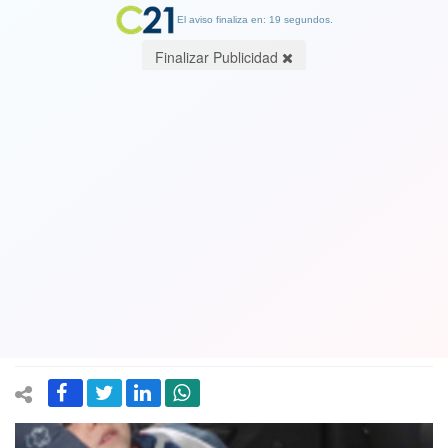
El aviso finaliza en: 19 segundos.
Finalizar Publicidad
Padre que olvidó a su hijo en
automóvil queda con firma quincenal
08 December 2017
Víctor Fuentes fue formalizado por cuasidelito de homicidio en el
Octavo Juzgado de Garantía de Santiago. El juez además decretó
arraigo nacional y 180 días de investigación.