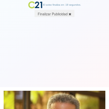
El aviso finaliza en: 19 segundos.
Finalizar Publicidad
Pagar impuestos no debería requerir
un abogado. Por Ricardo Rincón,
Abogado
17 June 2026