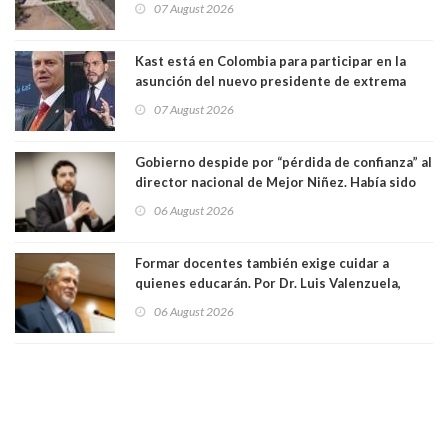
07 August 2026
Kast está en Colombia para participar en la
asunción del nuevo presidente de extrema
derecha Abelardo de la Espriella
07 August 2026
Gobierno despide por “pérdida de confianza” al
director nacional de Mejor Niñez. Había sido
elegido por Alta Dirección Pública
06 August 2026
Formar docentes también exige cuidar a
quienes educarán. Por Dr. Luis Valenzuela,
Patricia Bravo Rojas, Francisca Paudif Carcamo,
06 August 2026
Académicos U. Católica Silva Henríquez