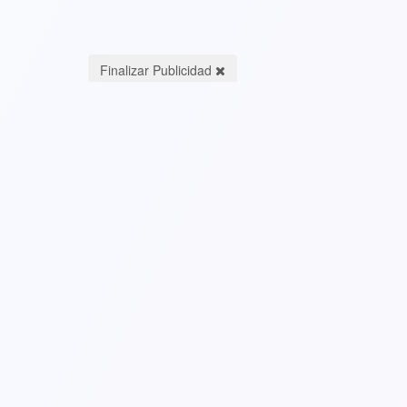
Finalizar Publicidad