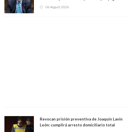
contribuciones: “Voy a seguir pagando hasta el
06 August 2026
día que me muera”
Revocan prisión preventiva de Joaquín Lavín
León: cumplirá arresto domiciliario total