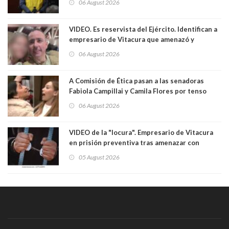
06 August 2026
VIDEO. Es reservista del Ejército. Identifican a
empresario de Vitacura que amenazó y
secuestró por una hora a 7 niños que jugaban
06 August 2026
al "ring raja". Se trata de Andrés Arrieta y la
empresa donde era gerente lo suspendió
A Comisión de Ética pasan a las senadoras
Fabiola Campillai y Camila Flores por tenso
enfrentamiento entre ambas parlamentarias
06 August 2026
VIDEO de la "locura". Empresario de Vitacura
en prisión preventiva tras amenazar con
pistola a siete niños que jugaban al "ring raja".
05 August 2026
Los persiguió en potente camioneta