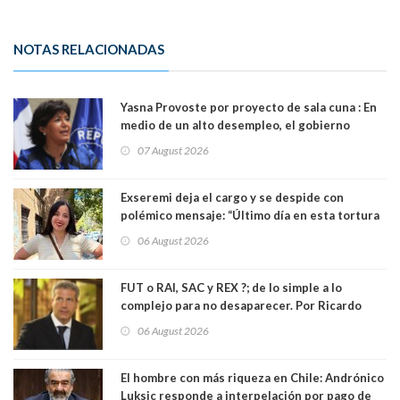
NOTAS RELACIONADAS
Yasna Provoste por proyecto de sala cuna : En
medio de un alto desempleo, el gobierno
insiste en debilitar el Seguro de Cesantía
07 August 2026
Exseremi deja el cargo y se despide con
polémico mensaje: “Último día en esta tortura
llamada ser seremi de Kast”
06 August 2026
FUT o RAI, SAC y REX ?; de lo simple a lo
complejo para no desaparecer. Por Ricardo
Rincón. Abogado
06 August 2026
El hombre con más riqueza en Chile: Andrónico
Luksic responde a interpelación por pago de