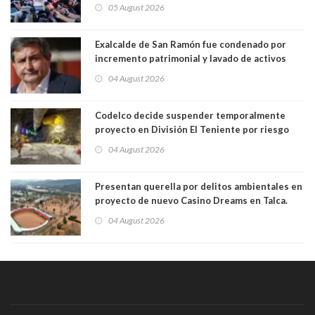
"activista de ultraderecha" tras celebrar
05 August 2026
absolución del exuniformado. Presidente DC
también criticó al mandatario
Exalcalde de San Ramón fue condenado por
incremento patrimonial y lavado de activos
04 August 2026
Codelco decide suspender temporalmente
proyecto en División El Teniente por riesgo
sísmico emergente:
04 August 2026
Presentan querella por delitos ambientales en
proyecto de nuevo Casino Dreams en Talca.
Está siendo construído sobre Humedal Urbano
04 August 2026
y en zona inundable