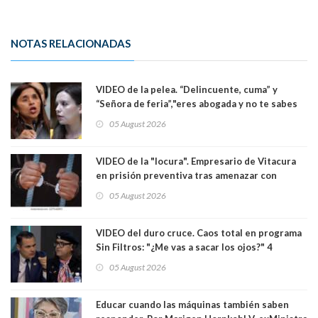
NOTAS RELACIONADAS
VIDEO de la pelea. “Delincuente, cuma” y
“Señora de feria”,"eres abogada y no te sabes
las leyes": el feo y duro fuego cruzado entre
05 August 2026
senadoras Camila Flores y Fabiola Campillai en
el Senado
VIDEO de la "locura". Empresario de Vitacura
en prisión preventiva tras amenazar con
pistola a siete niños que jugaban al "ring raja".
05 August 2026
Los persiguió en potente camioneta
VIDEO del duro cruce. Caos total en programa
Sin Filtros: "¿Me vas a sacar los ojos?" 4
panelistas abandonan set por estar invitado
05 August 2026
excarabinero que dejó ciego a Gustavo Gatica:
Lo trataron de "carnicero Crespo"
Educar cuando las máquinas también saben