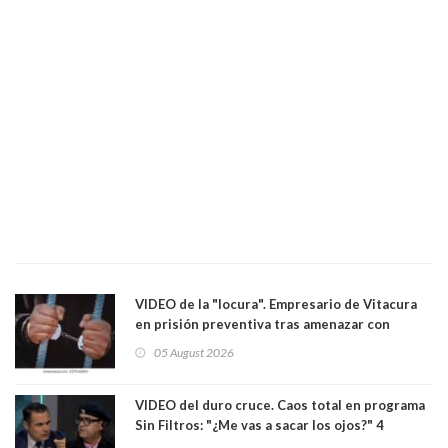
VIDEO de la "locura". Empresario de Vitacura
en prisión preventiva tras amenazar con
pistola a siete niños que jugaban al "ring raja".
05 August 2026
Los persiguió en potente camioneta
VIDEO del duro cruce. Caos total en programa
Sin Filtros: "¿Me vas a sacar los ojos?" 4
panelistas abandonan set por estar invitado