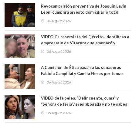
Revocan prisión preventiva de Joaquín Lavín
León: cumplirá arresto domiciliario total
06 August 2026
VIDEO. Es reservista del Ejército. Identifican a
empresario de Vitacura que amenazó y
secuestró por una hora a 7 niños que jugaban
06 August 2026
al "ring raja". Se trata de Andrés Arrieta y la
empresa donde era gerente lo suspendió
A Comisión de Ética pasan a las senadoras
Fabiola Campillai y Camila Flores por tenso
enfrentamiento entre ambas parlamentarias
06 August 2026
VIDEO de la pelea. “Delincuente, cuma” y
“Señora de feria”,"eres abogada y no te sabes
las leyes": el feo y duro fuego cruzado entre
05 August 2026
senadoras Camila Flores y Fabiola Campillai en
el Senado