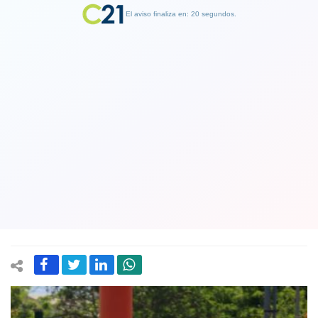
El aviso finaliza en: 19 segundos.
Finalizar Publicidad
Por irreprochable conducta anterior:
Fiscalía otorga salida alternativa a 26
imputados por saqueos durante
estado de emergencia
30 November 2019