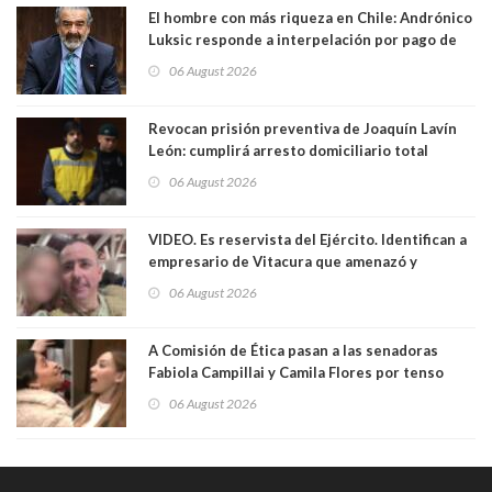
El hombre con más riqueza en Chile: Andrónico
Luksic responde a interpelación por pago de
contribuciones: “Voy a seguir pagando hasta el
06 August 2026
día que me muera”
Revocan prisión preventiva de Joaquín Lavín
León: cumplirá arresto domiciliario total
06 August 2026
VIDEO. Es reservista del Ejército. Identifican a
empresario de Vitacura que amenazó y
secuestró por una hora a 7 niños que jugaban
06 August 2026
al "ring raja". Se trata de Andrés Arrieta y la
empresa donde era gerente lo suspendió
A Comisión de Ética pasan a las senadoras
Fabiola Campillai y Camila Flores por tenso
enfrentamiento entre ambas parlamentarias
06 August 2026