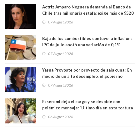
Actriz Amparo Noguera demanda al Banco de
Chile tras millonaria estafa: exige más de $528
millones
07 August 2026
Baja de los combustibles contuvo la inflación:
IPC de julio anotó una variación de 0,1%
07 August 2026
Yasna Provoste por proyecto de sala cuna : En
medio de un alto desempleo, el gobierno
insiste en debilitar el Seguro de Cesantía
07 August 2026
Exseremi deja el cargo y se despide con
polémico mensaje: “Último día en esta tortura
llamada ser seremi de Kast”
06 August 2026