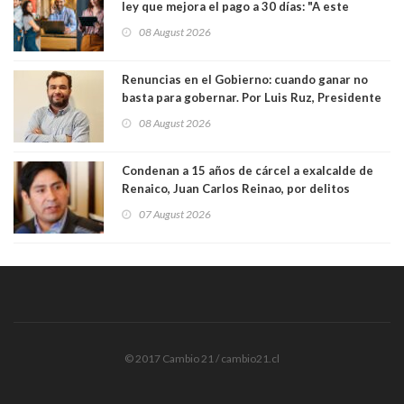
ley que mejora el pago a 30 días: "A este
gobierno no le interesan las pequeñas y
08 August 2026
medianas empresas"
Renuncias en el Gobierno: cuando ganar no
basta para gobernar. Por Luis Ruz, Presidente
Centro Democracia y Comunidad (CDC)
08 August 2026
Condenan a 15 años de cárcel a exalcalde de
Renaico, Juan Carlos Reinao, por delitos
sexuales y aborto
07 August 2026
© 2017 Cambio 21 / cambio21.cl