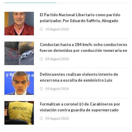
El Partido Nacional Libertario como partido
polarizador. Por Eduardo Saffirio, Abogado
10 August 2026
Conducían hasta a 184 km/h: ocho conductores
fueron detenidos por conducción temeraria en
la comuna de Vitacura
09 August 2026
Delincuentes realizan violento intento de
encerrona a escolta de exministro Luis
Cordero en Vitacura. Persecución terminó en
09 August 2026
Lo Espejo
Formalizan a coronel (r) de Carabineros por
violación contra guardia de supermercado
09 August 2026