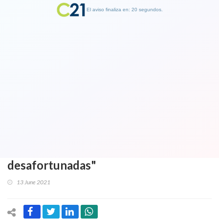
El aviso finaliza en: 19 segundos.
Finalizar Publicidad
Presidenta del Colegio Médico
anunciará este lunes su plan sanitario
alternativo al Paso a Paso del
Gobierno y criticó a dichos de ministro
Paris: "Absolutamente
desafortunadas"
13 June 2021