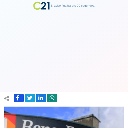
El aviso finaliza en: 19 segundos.
Finalizar Publicidad
Presidente de BancoEstado: La verdad
de la morosidad post crisis la
sabremos en marzo
13 February 2020