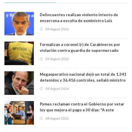
Delincuentes realizan violento intento de
encerrona a escolta de exministro Luis
Cordero en Vitacura. Persecución terminó en
09 August 2026
Lo Espejo
Formalizan a coronel (r) de Carabineros por
violación contra guardia de supermercado
09 August 2026
Megaoperativo nacional dejó un total de 1.341
detenidos y 36.416 controles, señaló ministro
de Seguridad
09 August 2026
Pymes reclaman contra el Gobierno por vetar
ley que mejora el pago a 30 días: "A este
gobierno no le interesan las pequeñas y
08 August 2026
medianas empresas"