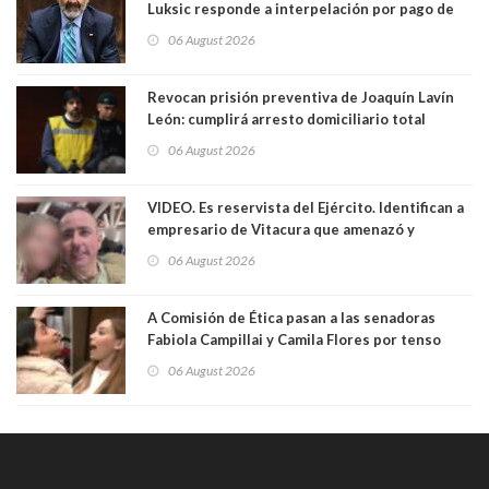
Luksic responde a interpelación por pago de
contribuciones: “Voy a seguir pagando hasta el
06 August 2026
día que me muera”
Revocan prisión preventiva de Joaquín Lavín
León: cumplirá arresto domiciliario total
06 August 2026
VIDEO. Es reservista del Ejército. Identifican a
empresario de Vitacura que amenazó y
secuestró por una hora a 7 niños que jugaban
06 August 2026
al "ring raja". Se trata de Andrés Arrieta y la
empresa donde era gerente lo suspendió
A Comisión de Ética pasan a las senadoras
Fabiola Campillai y Camila Flores por tenso
enfrentamiento entre ambas parlamentarias
06 August 2026