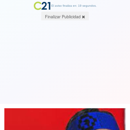
El aviso finaliza en: 19 segundos.
Finalizar Publicidad
Reformalizan a líder mapuche Héctor
Llaitul: nuevo avalúo de robo de
madera asciende a $425 millones
17 November 2022