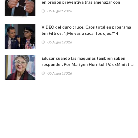
en prisión preventiva tras amenazar con
pistola a siete niños que jugaban al "ring raja".
05 August 2026
Los persiguió en potente camioneta
VIDEO del duro cruce. Caos total en programa
Sin Filtros: "¿Me vas a sacar los ojos?" 4
panelistas abandonan set por estar invitado
05 August 2026
excarabinero que dejó ciego a Gustavo Gatica:
Lo trataron de "carnicero Crespo"
Educar cuando las máquinas también saben
responder. Por Marigen Hornkohl V. exMinistra
05 August 2026