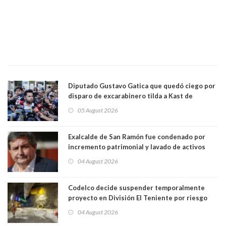
Diputado Gustavo Gatica que quedó ciego por
disparo de excarabinero tilda a Kast de
"activista de ultraderecha" tras celebrar
05 August 2026
absolución del exuniformado. Presidente DC
también criticó al mandatario
Exalcalde de San Ramón fue condenado por
incremento patrimonial y lavado de activos
04 August 2026
Codelco decide suspender temporalmente
proyecto en División El Teniente por riesgo
sísmico emergente:
04 August 2026