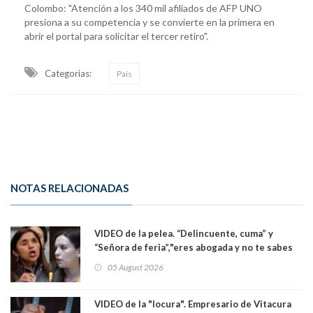
Colombo: "Atención a los 340 mil afiliados de AFP UNO
presiona a su competencia y se convierte en la primera en
abrir el portal para solicitar el tercer retiro".
Categorias:
País
NOTAS RELACIONADAS
VIDEO de la pelea. “Delincuente, cuma” y
“Señora de feria”,"eres abogada y no te sabes
las leyes": el feo y duro fuego cruzado entre
05 August 2026
senadoras Camila Flores y Fabiola Campillai en
el Senado
VIDEO de la "locura". Empresario de Vitacura