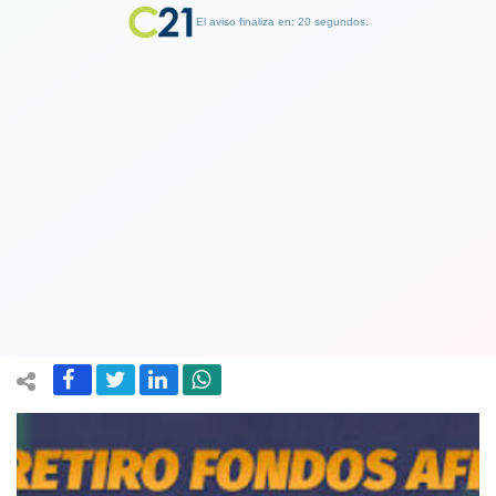
El aviso finaliza en: 19 segundos.
Finalizar Publicidad
Se adelantó a todas: AFP Uno ya abrió
proceso de postulación al tercer retiro
de fondos previsionales
30 April 2021