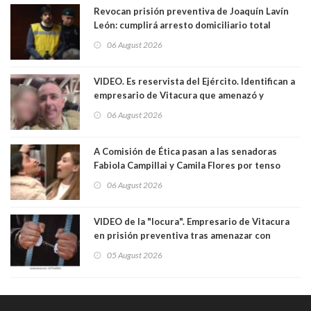
Revocan prisión preventiva de Joaquín Lavín
León: cumplirá arresto domiciliario total
06 August 2026
VIDEO. Es reservista del Ejército. Identifican a
empresario de Vitacura que amenazó y
secuestró por una hora a 7 niños que jugaban
06 August 2026
al "ring raja". Se trata de Andrés Arrieta y la
empresa donde era gerente lo suspendió
A Comisión de Ética pasan a las senadoras
Fabiola Campillai y Camila Flores por tenso
enfrentamiento entre ambas parlamentarias
06 August 2026
VIDEO de la "locura". Empresario de Vitacura
en prisión preventiva tras amenazar con
pistola a siete niños que jugaban al "ring raja".
05 August 2026
Los persiguió en potente camioneta