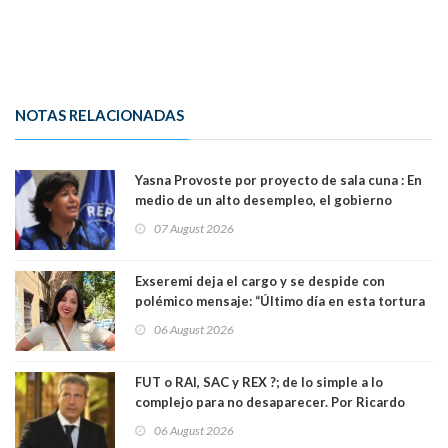
NOTAS RELACIONADAS
Yasna Provoste por proyecto de sala cuna : En
medio de un alto desempleo, el gobierno
insiste en debilitar el Seguro de Cesantía
07 August 2026
Exseremi deja el cargo y se despide con
polémico mensaje: “Último día en esta tortura
llamada ser seremi de Kast”
06 August 2026
FUT o RAI, SAC y REX ?; de lo simple a lo
complejo para no desaparecer. Por Ricardo
Rincón. Abogado
06 August 2026