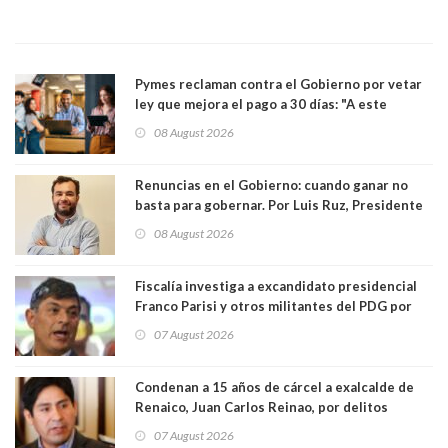
Pymes reclaman contra el Gobierno por vetar
ley que mejora el pago a 30 días: "A este
gobierno no le interesan las pequeñas y
08 August 2026
medianas empresas"
Renuncias en el Gobierno: cuando ganar no
basta para gobernar. Por Luis Ruz, Presidente
Centro Democracia y Comunidad (CDC)
08 August 2026
Fiscalía investiga a excandidato presidencial
Franco Parisi y otros militantes del PDG por
presunto lavado de activos y fraude
07 August 2026
Condenan a 15 años de cárcel a exalcalde de
Renaico, Juan Carlos Reinao, por delitos
sexuales y aborto
07 August 2026