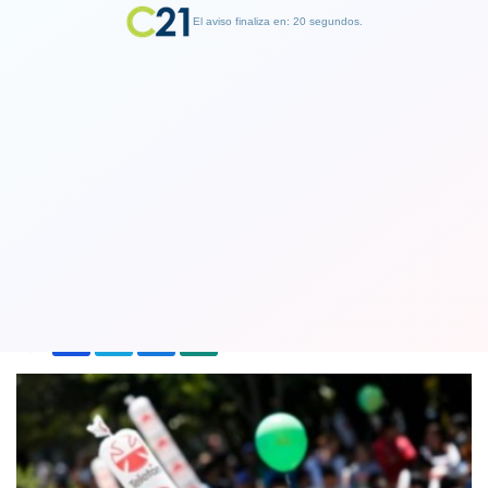
El aviso finaliza en: 19 segundos.
Finalizar Publicidad
Teletón dio a conocer recaudación
final de campaña 2017
26 December 2017