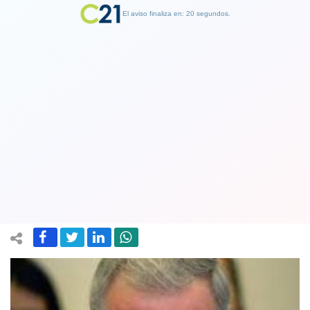
El aviso finaliza en: 19 segundos.
Finalizar Publicidad
Tiempos Mejores: Gobierno rebajó
proyección de crecimiento económico
a 2,6%
03 October 2019