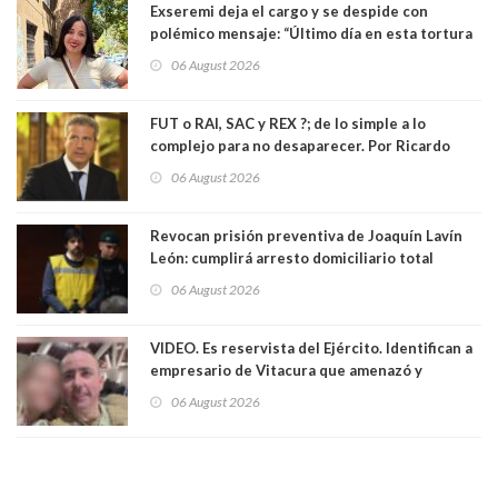
Exseremi deja el cargo y se despide con
polémico mensaje: “Último día en esta tortura
llamada ser seremi de Kast”
06 August 2026
FUT o RAI, SAC y REX ?; de lo simple a lo
complejo para no desaparecer. Por Ricardo
Rincón. Abogado
06 August 2026
Revocan prisión preventiva de Joaquín Lavín
León: cumplirá arresto domiciliario total
06 August 2026
VIDEO. Es reservista del Ejército. Identifican a
empresario de Vitacura que amenazó y
secuestró por una hora a 7 niños que jugaban
06 August 2026
al "ring raja". Se trata de Andrés Arrieta y la
empresa donde era gerente lo suspendió