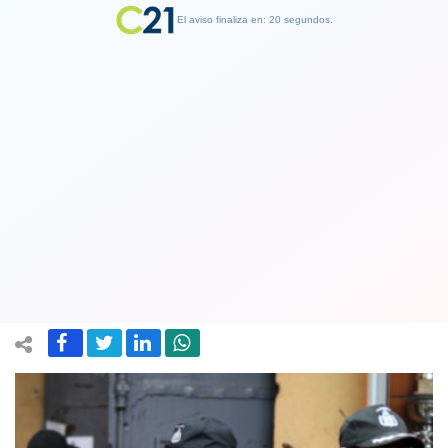
El aviso finaliza en: 19 segundos.
Finalizar Publicidad
Trabajadores de Gendarmería pedirán
revisar gastos en reos: dobla el monto
para el Sename
28 December 2017