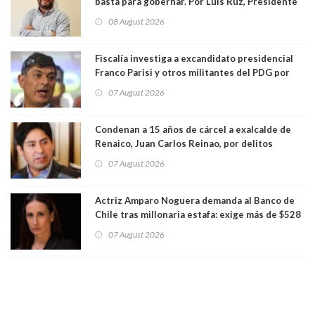
basta para gobernar. Por Luis Ruz, Presidente
Centro Democracia y Comunidad (CDC)
08 August 2026
Fiscalía investiga a excandidato presidencial
Franco Parisi y otros militantes del PDG por
presunto lavado de activos y fraude
07 August 2026
Condenan a 15 años de cárcel a exalcalde de
Renaico, Juan Carlos Reinao, por delitos
sexuales y aborto
07 August 2026
Actriz Amparo Noguera demanda al Banco de
Chile tras millonaria estafa: exige más de $528
millones
07 August 2026