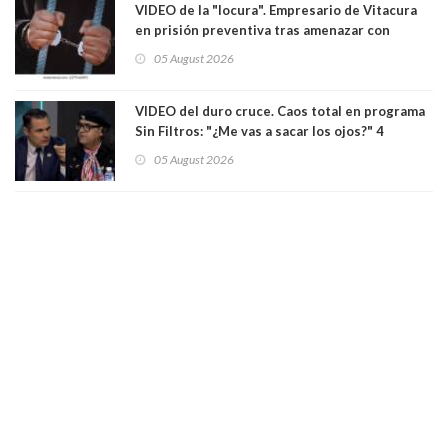
VIDEO de la "locura". Empresario de Vitacura
en prisión preventiva tras amenazar con
pistola a siete niños que jugaban al "ring raja".
05 August 2026
Los persiguió en potente camioneta
VIDEO del duro cruce. Caos total en programa
Sin Filtros: "¿Me vas a sacar los ojos?" 4
panelistas abandonan set por estar invitado
05 August 2026
excarabinero que dejó ciego a Gustavo Gatica:
Lo trataron de "carnicero Crespo"