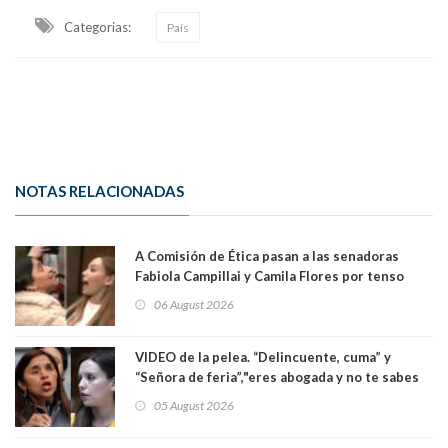
Categorias:
País
NOTAS RELACIONADAS
A Comisión de Ética pasan a las senadoras
Fabiola Campillai y Camila Flores por tenso
enfrentamiento entre ambas parlamentarias
06 August 2026
VIDEO de la pelea. “Delincuente, cuma” y
“Señora de feria”,"eres abogada y no te sabes
las leyes": el feo y duro fuego cruzado entre
05 August 2026
senadoras Camila Flores y Fabiola Campillai en
el Senado