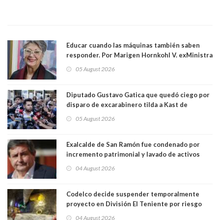
Educar cuando las máquinas también saben
responder. Por Marigen Hornkohl V. exMinistra
05 August 2026
Diputado Gustavo Gatica que quedó ciego por
disparo de excarabinero tilda a Kast de
"activista de ultraderecha" tras celebrar
05 August 2026
absolución del exuniformado. Presidente DC
también criticó al mandatario
Exalcalde de San Ramón fue condenado por
incremento patrimonial y lavado de activos
04 August 2026
Codelco decide suspender temporalmente
proyecto en División El Teniente por riesgo
sísmico emergente:
04 August 2026