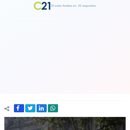
El aviso finaliza en: 19 segundos.
Finalizar Publicidad
Trabajadores del INDH amenazan con
paralizar luego de que Sergio Micco
acusara “sesgo” al interior del
instituto
14 January 2020